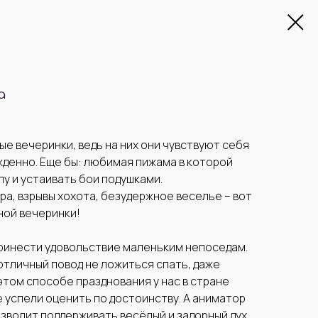
а
е вечеринки, ведь на них они чувствуют себя
жденно. Еще бы: любимая пижама в которой
лу и устаивать бои подушками.
, взрывы хохота, безудержное веселье – вот
ной вечеринки!
принести удовольствие маленьким непоседам.
отличный повод не ложиться спать, даже
этом способе празднования у нас в стране
же успели оценить по достоинству. А аниматор
зволит поддерживать весёлый и задорный дух