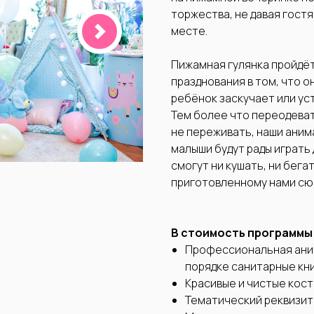
торжества, не давая гост
месте.
Пижамная гулянка пройдёт
празднования в том, что о
ребёнок заскучает или ус
Тем более что переодевать
не переживать, наши аним
малыши будут рады играть 
смогут ни кушать, ни бега
приготовленному нами сю
В стоимость программы
Профессиональная аним
порядке санитарные кни
Красивые и чистые кос
Тематический реквизит 