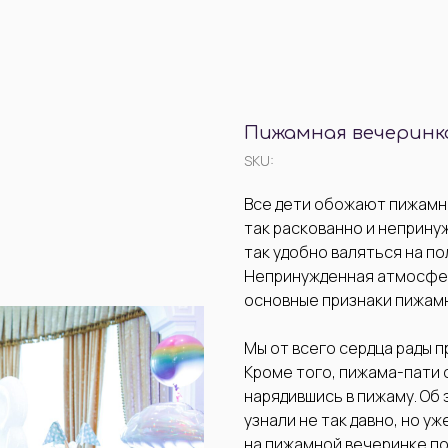
Пижамная вечеринк
SKU:
Все дети обожают пижамны
так раскованно и неприну
так удобно валяться на по
Непринужденная атмосфера
основные признаки пижам
Мы от всего сердца рады 
Кроме того, пижама-пати 
нарядившись в пижаму. Об 
узнали не так давно, но у
на пижамной вечеринке по