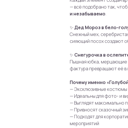
Каждый элемент создан вр
— всё подобрано так, что
и незабываемо
.
✨
Дед Мороз в бело-гол
Снежный мех, серебристая
сияющий посох создают о
✨
Снегурочка в ослепит
Пышная юбка, мерцающие 
фактура превращают её в
Почему именно «Голубой
— Эксклюзивные костюмы 
— Идеальны для фото- и в
— Выглядят максимально 
— Привносят сказочный з
— Подходят для корпорати
мероприятий