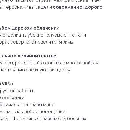
учную: вышивка, стразы, мех, фактурные ткани
бы персонажи выглядели
современно, дорого
убом царском облачении
 отделка, глубокие голубые оттенки и
браз северного повелителя зимы.
ельном ледяном платье
узоры, роскошный кокошник и многослойная
 настоящую снежную принцессу.
 VIP»:
ручной работы
идеосъёмки
премиально и празднично
имний шик в любое помещение
вов, ТЦ, семейных праздников, больших