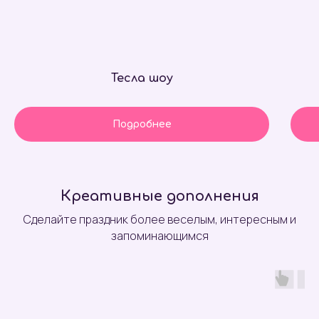
Вакансии
Политика конфиденциальности
Тесла шоу
Политика использования cookie-
файлов
Договор-оферта
© Праздник сервис 2026
Подробнее
Мы собираем обезличенные метаданные пользователя (cookie, данные об IP-
адресе и местоположении) для нормального функционирования сайта и если
вы не желаете, чтобы эти данные обрабатывались, то пожалуйста покиньте
сайт.
Креативные дополнения
Сделайте праздник более веселым, интересным и
запоминающимся