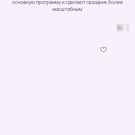
основную программу и сделают праздник более
масштабным.
г. Краснодар
Телеграм
+7 (988) 523-05-33
Та самая соц. сеть
:)
Работаем c 10:00 до 20:00
Детские
Видео-обзор праздников
аниматоры
Готовые пакеты
Шоу-программы и квесты
услуг
Оформление праздника
Отзывы
Праздничный
Вопрос-
стол
ответ
Дополнительные услуги
Статьи
Контакты