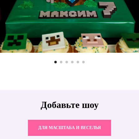
Политика конфиденциальности
Политика использования cookie-
файлов
Договор-оферта
© Праздник сервис 2026
Мы собираем обезличенные метаданные пользователя (cookie, данные об IP-
адресе и местоположении) для нормального функционирования сайта и если
вы не желаете, чтобы эти данные обрабатывались, то пожалуйста покиньте
сайт.
Добавьте шоу
ДЛЯ МАСШТАБА И ВЕСЕЛЬЯ