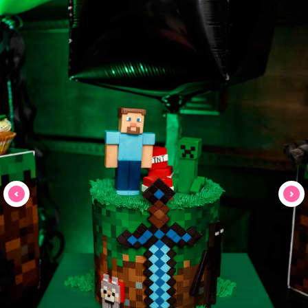
г. Краснодар
Телеграм
+7 (988) 523-05-33
Та самая соц. сеть
:)
Работаем c 10:00 до 20:00
Детские
Видео-обзор праздников
аниматоры
Готовые пакеты
Шоу-программы и квесты
услуг
Оформление праздника
Отзывы
Праздничный
Вопрос-
стол
ответ
Дополнительные услуги
Статьи
Контакты
Вакансии