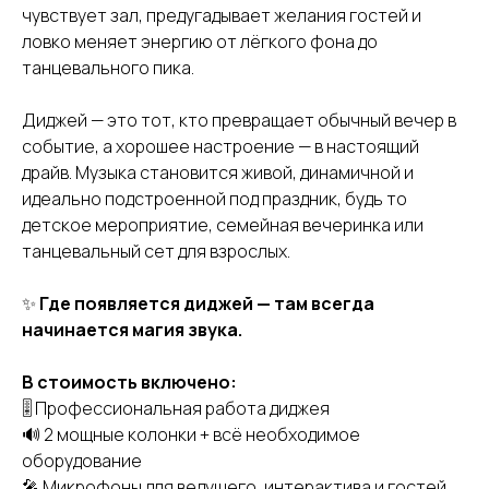
чувствует зал, предугадывает желания гостей и
ловко меняет энергию от лёгкого фона до
танцевального пика.
Диджей — это тот, кто превращает обычный вечер в
событие, а хорошее настроение — в настоящий
драйв. Музыка становится живой, динамичной и
идеально подстроенной под праздник, будь то
детское мероприятие, семейная вечеринка или
танцевальный сет для взрослых.
✨
Где появляется диджей — там всегда
начинается магия звука.
В стоимость включено:
🎚 Профессиональная работа диджея
🔊 2 мощные колонки + всё необходимое
оборудование
🎤 Микрофоны для ведущего, интерактива и гостей