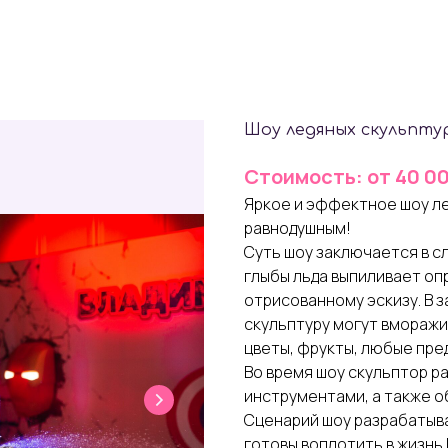
Шоу ледяных скульпту
Стоимость: от 40 0
Яркое и эффектное шоу ле
равнодушным!
Суть шоу заключается в сл
глыбы льда выпиливает оп
отрисованному эскизу. В 
скульптуру могут вморажи
цветы, фрукты, любые пре
Во время шоу скульптор р
инструментами, а также о
Сценарий шоу разрабатыва
готовы воплотить в жизнь 