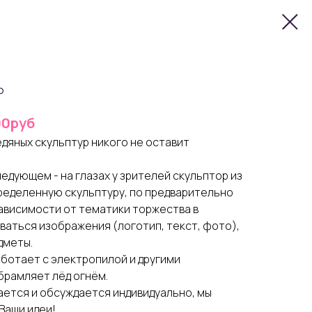
р
00руб
дяных скульптур никого не оставит
едующем - на глазах у зрителей скульптор из
ределенную скульптуру, по предварительно
зависимости от тематики торжества в
ваться изображения (логотип, текст, фото),
дметы.
аботает с электропилой и другими
брамляет лёд огнём.
ется и обсуждается индивидуально, мы
Ваши идеи!