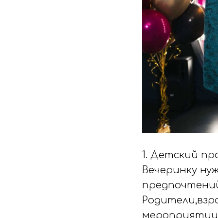
1. Детский пр
Вечеринку ну
предпочтений
Родители,взр
мероприятии.