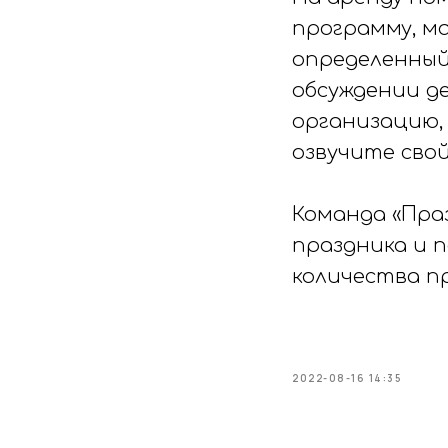
программу, м
определенный
обсуждении д
организацию, 
озвучите сво
Команда «Пра
праздника и 
количества п
2022-08-16 14:35