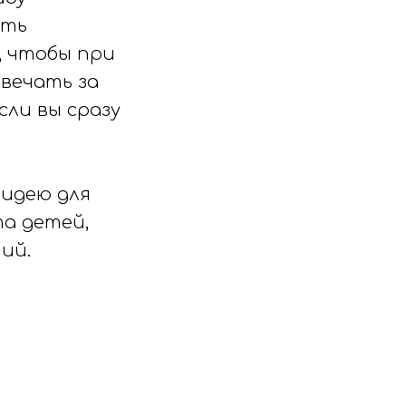
ить
, чтобы при
вечать за
сли вы сразу
 идею для
а детей,
ий.