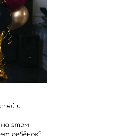
стей и
 на этом
чет ребёнок?