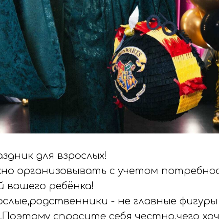
аздник для взрослых!
жно организовывать с учетом потребно
 вашего ребёнка!
ослые,родственники - не главные фигуры
Поэтому спросите себя честно,чего хо