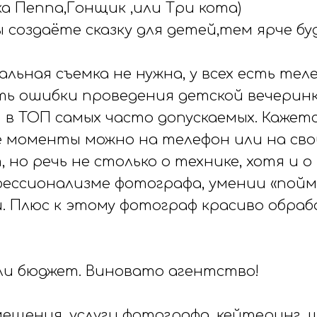
а Пеппа,Гонщик ,или Три кота)
 создаёте сказку для детей,тем ярче бу
альная съемка не нужна, у всех есть тел
ть ошибки проведения детской вечеринк
 в ТОП самых часто допускаемых. Кажетс
е моменты можно на телефон или на сво
но речь не столько о технике, хотя и о
фессионализме фотографа, умении «пойм
. Плюс к этому фотограф красиво обра
али бюджет. Виновато агентство!
ещения, услуги фотографа, кейтеринг, 