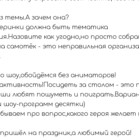
ез темы.А зачем она?
черинки должна быть тематика
ия.Назовите как угодно,но просто собр
на самотёк - это неправильная организ
.
но шоу,обойдёмся без аниматоров!
активность!Посидеть за столом - это 
ыши любят пошуметь и поиграть.Вариа
 шоу-программ десятки)
абываем про вопрос,какого героя желает
пришёл на праздник,а любимый герой!