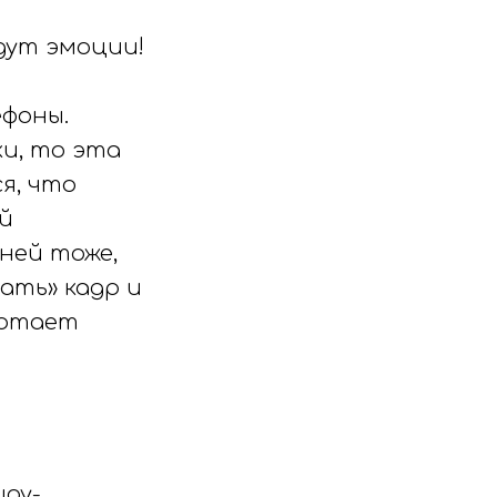
дут эмоции!
ефоны.
и, то эта
я, что
й
 ней тоже,
ать» кадр и
ботает
шоу-