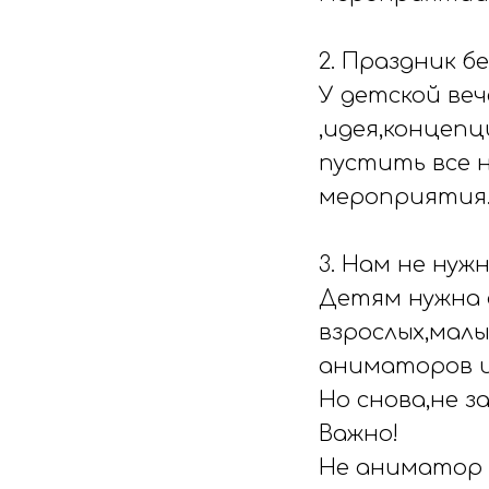
2. Праздник б
У детской ве
,идея,концепц
пустить все 
мероприятия
3. Нам не нуж
Детям нужна 
взрослых,мал
аниматоров и
Но снова,не з
Важно!
Не аниматор 