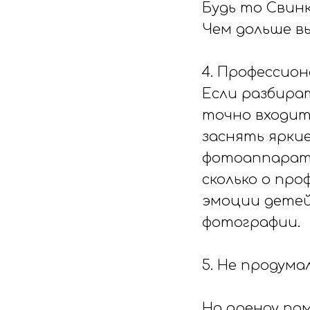
Будь то Свинк
Чем дольше вы
4. Профессион
Если разбира
точно входит
заснять ярки
фотоаппарат, 
сколько о про
эмоции детей
фотографии.
5. Не продум
На аренду пом