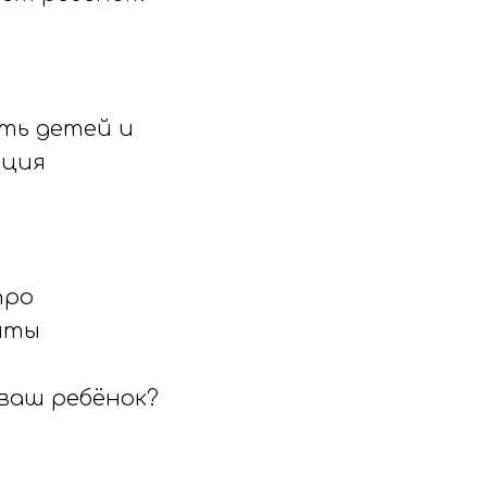
ать детей и
ация
про
нты
 ваш ребёнок?